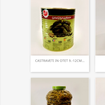
Vizualizare rapida

CASTRAVETI IN OTET 9.-12CM...