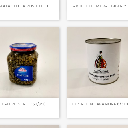
Vizualizare rapida
Vizualizare rapida


LATA SFECLA ROSIE FELII...
ARDEI IUTE MURAT BIBERIYE.
Vizualizare rapida
Vizualizare rapida


CAPERE NERI 1550/950
CIUPERCI IN SARAMURA 6/31