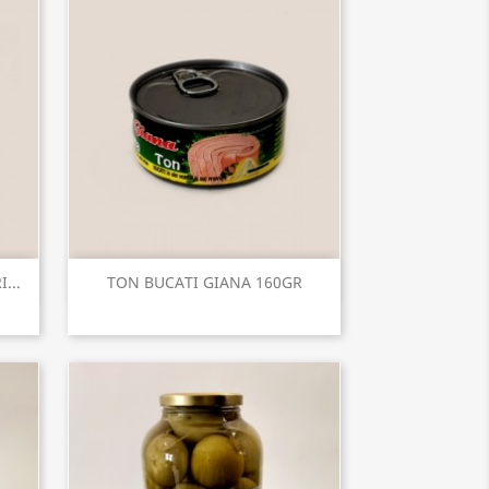
Vizualizare rapida

...
TON BUCATI GIANA 160GR