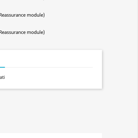
 Reassurance module)
 Reassurance module)
i
ati