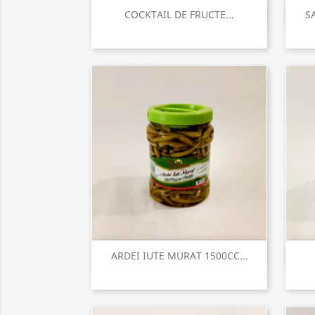
Vizualizare rapida

COCKTAIL DE FRUCTE...
SA
Vizualizare rapida

ARDEI IUTE MURAT 1500CC...