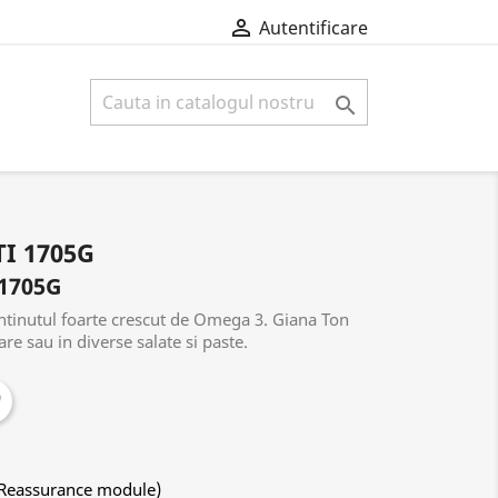

Autentificare

I 1705G
1705G
ntinutul foarte crescut de Omega 3. Giana Ton
re sau in diverse salate si paste.
 Reassurance module)