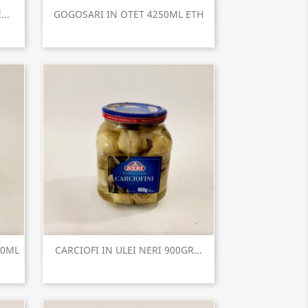
Vizualizare rapida

..
GOGOSARI IN OTET 4250ML ETH
Vizualizare rapida

00ML
CARCIOFI IN ULEI NERI 900GR...