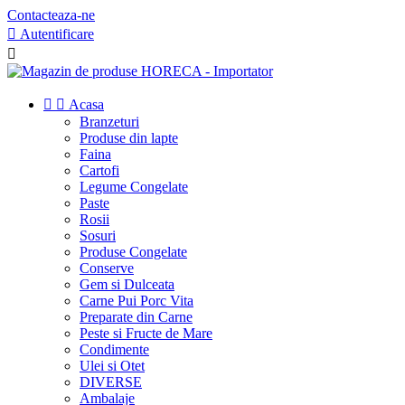
Contacteaza-ne

Autentificare



Acasa
Branzeturi
Produse din lapte
Faina
Cartofi
Legume Congelate
Paste
Rosii
Sosuri
Produse Congelate
Conserve
Gem si Dulceata
Carne Pui Porc Vita
Preparate din Carne
Peste si Fructe de Mare
Condimente
Ulei si Otet
DIVERSE
Ambalaje