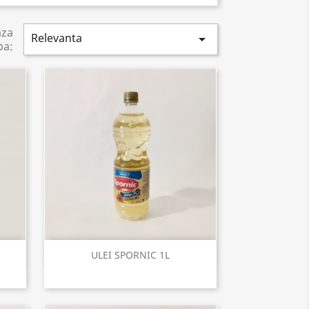
aza
Relevanta

pa:
Vizualizare rapida

ULEI SPORNIC 1L