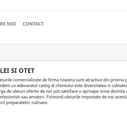
RE NOI
CONTACT
LEI SI OTET
eiurile comercializate de firma noastra sunt atractive din prisma p
edem ca adevaratul castig al clientului este diversitatea si calitate
rga de uleiuri oferite de noi pot satisface o aproape orice dorinta a
ofesionisti sau amatori. Folosind uleiurile importate de noi acest
rit preparatelor culinare.