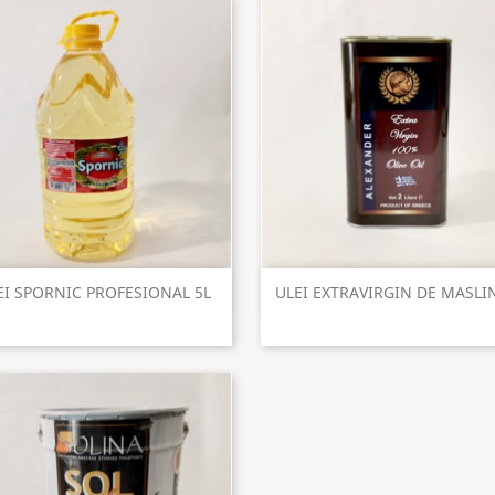
Vizualizare rapida
Vizualizare rapida


EI SPORNIC PROFESIONAL 5L
ULEI EXTRAVIRGIN DE MASLIN