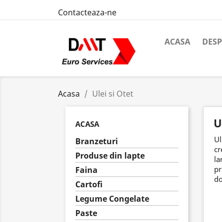
Contacteaza-ne
ACASA
DESP
Acasa
Ulei si Otet
U
ACASA
Ul
Branzeturi
cr
Produse din lapte
la
pr
Faina
do
Cartofi
Legume Congelate
Paste