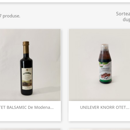
Sorte
7 produse.
du
Vizualizare rapida
Vizualizare rapida


ET BALSAMIC De Modena...
UNILEVER KNORR OTET...