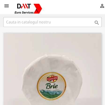


